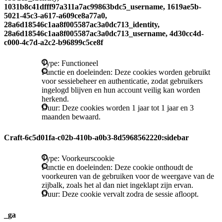
1031b8c41dfff97a311a7ac99863bdc5_username, 1619ae5b-
5021-45c3-a617-a609ce8a77a0,
28a6d18546c1aa8f005587ac3a0dc713_identity,
28a6d18546c1aa8f005587ac3a0dc713_username, 4d30cc4d-
c000-4c7d-a2c2-b96899c5ce8f
Type: Functioneel
Functie en doeleinden: Deze cookies worden gebruikt
voor sessiebeheer en authenticatie, zodat gebruikers
ingelogd blijven en hun account veilig kan worden
herkend.
Duur: Deze cookies worden 1 jaar tot 1 jaar en 3
maanden bewaard.
Craft-6c5d01fa-c02b-410b-a0b3-8d5968562220:sidebar
Type: Voorkeurscookie
Functie en doeleinden: Deze cookie onthoudt de
voorkeuren van de gebruiken voor de weergave van de
zijbalk, zoals het al dan niet ingeklapt zijn ervan.
Duur: Deze cookie vervalt zodra de sessie afloopt.
_ga