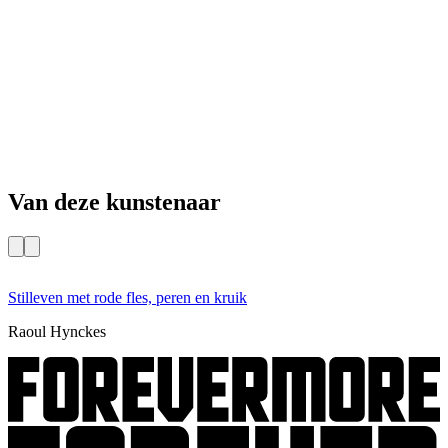
Van deze kunstenaar
Stilleven met rode fles, peren en kruik
D
Raoul Hynckes
R