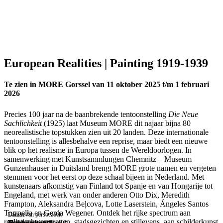
European Realities | Painting 1919-1939
Te zien in MORE Gorssel van 11 oktober 2025 t/m 1 februari
2026
Precies 100 jaar na de baanbrekende tentoonstelling
Die Neue
Sachlichkeit
(1925) laat Museum MORE dit najaar bijna 80
neorealistische topstukken zien uit 20 landen. Deze internationale
tentoonstelling is allesbehalve een reprise, maar biedt een nieuwe
blik op het realisme in Europa tussen de Wereldoorlogen. In
samenwerking met Kunstsammlungen Chemnitz – Museum
Gunzenhauser in Duitsland brengt MORE grote namen en vergeten
stemmen voor het eerst op deze schaal bijeen in Nederland. Met
kunstenaars afkomstig van Finland tot Spanje en van Hongarije tot
Engeland, met werk van onder anderen Otto Dix, Meredith
Frampton, Aleksandra Beļcova, Lotte Laserstein, Ángeles Santos
Torroella en Gerda Wegener. Ontdek het rijke spectrum aan
Locatie
Datum van persbezoek
*
realistische portretten, stadsgezichten en stillevens, aan schilderkunst
Voornaam
Achternaam
Organisatie
E-mailadres
Telefoonnummer
*
*
*
*
*