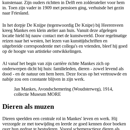
kunstenaar. Zijn ouders richtten in Delft een zolderatelier voor hem
in. Toen zijn vader in 1909 met pensioen ging, verhuisde het gezin
naar Friesland.
In het dorpje De Knijpe (tegenwoordig De Knipe) bij Heerenveen
kreeg Mankes een klein atelier aan huis. Vanuit deze afgelegen
locatie hield hij nauw contact met de kunstwereld. Door regelmatige
reizen naar het westen, het lezen van kunsttijdschriften en
uitgebreide correspondentie met collega's en vrienden, bleef hij goed
op de hoogte van artistieke ontwikkelingen.
Al vanaf het begin van zijn carrière richtte Mankes zich op
onderwerpen dicht bij huis: familieleden, dieren - zowel levend als
dood - en de natuur om hem heen. Deze focus op het vertrouwde en
nabije zou een constante blijven in zijn werk.
Jan Mankes, Avondschemering (Woudsterweg), 1914,
collectie Museum MORE
Dieren als muzen
Dieren speelden een centrale rol in Mankes' leven en werk. Hij
verzorgde ze met toewijding en leerde ze goed kennen door boeken
over hun gedrag te bestuderen. Vooral schemeractieve dieren als