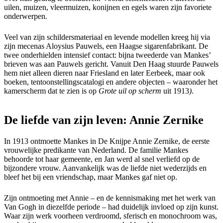
uilen, muizen, vleermuizen, konijnen en egels waren zijn favoriete
onderwerpen.
Veel van zijn schildersmateriaal en levende modellen kreeg hij via
zijn mecenas Aloysius Pauwels, een Haagse sigarenfabrikant. De
twee onderhielden intensief contact: bijna tweederde van Mankes’
brieven was aan Pauwels gericht. Vanuit Den Haag stuurde Pauwels
hem niet alleen dieren naar Friesland en later Eerbeek, maar ook
boeken, tentoonstellingscatalogi en andere objecten – waaronder het
kamerscherm dat te zien is op
Grote uil op scherm
uit 1913
)
.
De liefde van zijn leven: Annie Zernike
In 1913 ontmoette Mankes in De Knijpe Annie Zernike, de eerste
vrouwelijke predikante van Nederland. De familie Mankes
behoorde tot haar gemeente, en Jan werd al snel verliefd op de
bijzondere vrouw. Aanvankelijk was de liefde niet wederzijds en
bleef het bij een vriendschap, maar Mankes gaf niet op.
Zijn ontmoeting met Annie – en de kennismaking met het werk van
Van Gogh in diezelfde periode – had duidelijk invloed op zijn kunst.
Waar zijn werk voorheen verdroomd, sferisch en monochroom was,