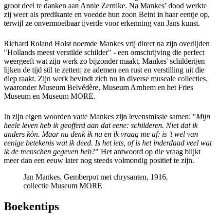
groot deel te danken aan Annie Zernike. Na Mankes’ dood werkte
zij weer als predikante en voedde hun zoon Beint in haar eentje op,
terwijl ze onvermoeibaar ijverde voor erkenning van Jans kunst.
Richard Roland Holst noemde Mankes vrij direct na zijn overlijden
"Hollands meest verstilde schilder" - een omschrijving die perfect
weergeeft wat zijn werk zo bijzonder maakt. Mankes' schilderijen
lijken de tijd stil te zetten; ze ademen een rust en verstilling uit die
diep raakt. Zijn werk bevindt zich nu in diverse museale collecties,
waaronder Museum Belvédère, Museum Arnhem en het Fries
Museum en Museum MORE.
In zijn eigen woorden vatte Mankes zijn levensmissie samen: "
Mijn
heele leven heb ik geofferd aan dat eene: schilderen. Niet dat ik
anders kòn. Maar nu denk ik na en ik vraag me af: is 't wel van
eenige betekenis wat ik deed. Is het iets, of is het inderdaad veel wat
ik de menschen gegeven heb?
" Het antwoord op die vraag blijkt
meer dan een eeuw later nog steeds volmondig positief te zijn.
Jan Mankes, Gemberpot met chrysanten, 1916,
collectie Museum MORE
Boekentips