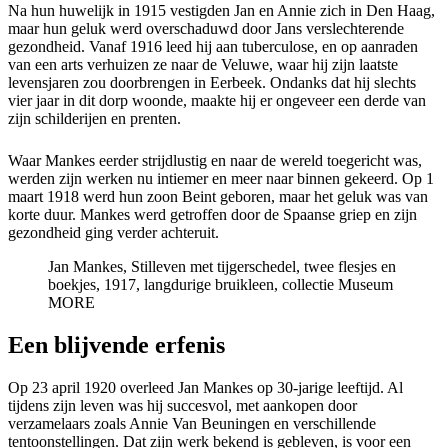
Na hun huwelijk in 1915 vestigden Jan en Annie zich in Den Haag,
maar hun geluk werd overschaduwd door Jans verslechterende
gezondheid. Vanaf 1916 leed hij aan tuberculose, en op aanraden
van een arts verhuizen ze naar de Veluwe, waar hij zijn laatste
levensjaren zou doorbrengen in Eerbeek. Ondanks dat hij slechts
vier jaar in dit dorp woonde, maakte hij er ongeveer een derde van
zijn schilderijen en prenten.
Waar Mankes eerder strijdlustig en naar de wereld toegericht was,
werden zijn werken nu intiemer en meer naar binnen gekeerd. Op 1
maart 1918 werd hun zoon Beint geboren, maar het geluk was van
korte duur. Mankes werd getroffen door de Spaanse griep en zijn
gezondheid ging verder achteruit.
Jan Mankes, Stilleven met tijgerschedel, twee flesjes en
boekjes, 1917, langdurige bruikleen, collectie Museum
MORE
Een blijvende erfenis
Op 23 april 1920 overleed Jan Mankes op 30-jarige leeftijd. Al
tijdens zijn leven was hij succesvol, met aankopen door
verzamelaars zoals Annie Van Beuningen en verschillende
tentoonstellingen. Dat zijn werk bekend is gebleven, is voor een