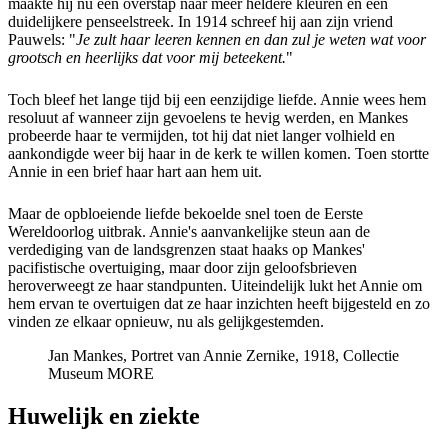
maakte hij nu een overstap naar meer heldere kleuren en een
duidelijkere penseelstreek. In 1914 schreef hij aan zijn vriend
Pauwels: "
Je zult haar leeren kennen en dan zul je weten wat voor
grootsch en heerlijks dat voor mij beteekent.
"
Toch bleef het lange tijd bij een eenzijdige liefde. Annie wees hem
resoluut af wanneer zijn gevoelens te hevig werden, en Mankes
probeerde haar te vermijden, tot hij dat niet langer volhield en
aankondigde weer bij haar in de kerk te willen komen. Toen stortte
Annie in een brief haar hart aan hem uit.
Maar de opbloeiende liefde bekoelde snel toen de Eerste
Wereldoorlog uitbrak. Annie's aanvankelijke steun aan de
verdediging van de landsgrenzen staat haaks op Mankes'
pacifistische overtuiging, maar door zijn geloofsbrieven
heroverweegt ze haar standpunten. Uiteindelijk lukt het Annie om
hem ervan te overtuigen dat ze haar inzichten heeft bijgesteld en zo
vinden ze elkaar opnieuw, nu als gelijkgestemden.
Jan Mankes, Portret van Annie Zernike, 1918, Collectie
Museum MORE
Huwelijk en ziekte