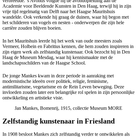
verbreedde. 's Avonds volgde hij de avondopleiding aan de
Academie voor Beeldende Kunsten in Den Haag, terwijl hij in zijn
vrije tijd regelmatig van Delft naar het Haagse Mauritshuis
wandelde. Ook verkende hij graag de duinen, waar hij begon met
het schilderen van vogels en nesten - onderwerpen die zijn hele
carrière zouden blijven boeien.
In het Mauritshuis leerde hij het werk van oude meesters zoals
Vermeer, Holbein en Fabritius kennen, die hem zouden inspireren in
zijn eigen werk als zelfstandig kunstenaar. Ook bezocht hij in Den
Haag de Museum Mesdag, waar hij kennismaakte met de
landschapsschilders van de Haagse School.
De jonge Mankes kwam in deze periode in aanraking met
modernistische ideeën over politiek, religie, feminisme,
antimilitarisme, vegetarisme en de Rein Leven beweging. Deze
invloeden zouden later een belangrijke rol spelen in zijn persoonlijke
ontwikkeling en artistieke visie.
Jan Mankes, Bomenrij, 1915, collectie Museum MORE
Zelfstandig kunstenaar in Friesland
In 1908 besloot Mankes zich zelfstandig verder te ontwikkelen als