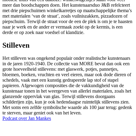
meer dan boodschappen doen. Het kunstenaarsduo J&B refelcteert
met drie piepschuimen winkelkarretjes op maatschappelijke thema’s
met materialen ‘van de straat’, zoals vuilniszakken, pizzadozen of
piepschuim. Terwijl de straat voor de een de plek is om je te haasten
naar je werk en de ander er vermaak zoekt op de kermis, is een
derde er op zoek naar voedsel of klandizie.
Stilleven
Het stilleven was ongekend populair onder realistische kunstenaars
in de jaren 1920-1940. De collectie van MORE bevat dan ook een
grote hoeveelheid stillevens: met glaswerk, potjes, pannetjes,
bloemen, boeken, vruchten en veel eieren, maar ook dode dieren of
schedels, vaak met een kunstig gedrapeerde lap stof of stapel
papieren. Afgewogen composities die de vakkundigheid van de
kunstenaar tonen in het weergeven van allerlei materialen, zoals het
glanzende oppervlak van glas. Terwijl stillevens doorgaans
schilderijen zijn, kun je ook hedendaagse ruimtelijk stillevens zien.
Met soms een zelfde symbolische waarde als 100 jaar terug: gedenk
te sterven, maar geniet ook van het leven.
Podcast over Jan Mankes