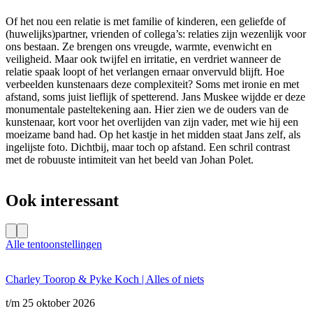
Of het nou een relatie is met familie of kinderen, een geliefde of
(huwelijks)partner, vrienden of collega’s: relaties zijn wezenlijk voor
ons bestaan. Ze brengen ons vreugde, warmte, evenwicht en
veiligheid. Maar ook twijfel en irritatie, en verdriet wanneer de
relatie spaak loopt of het verlangen ernaar onvervuld blijft. Hoe
verbeelden kunstenaars deze complexiteit? Soms met ironie en met
afstand, soms juist lieflijk of spetterend. Jans Muskee wijdde er deze
monumentale pasteltekening aan. Hier zien we de ouders van de
kunstenaar, kort voor het overlijden van zijn vader, met wie hij een
moeizame band had. Op het kastje in het midden staat Jans zelf, als
ingelijste foto. Dichtbij, maar toch op afstand. Een schril contrast
met de robuuste intimiteit van het beeld van Johan Polet.
Ook interessant
Alle tentoonstellingen
Charley Toorop & Pyke Koch | Alles of niets
K
t/m 25 oktober 2026
t