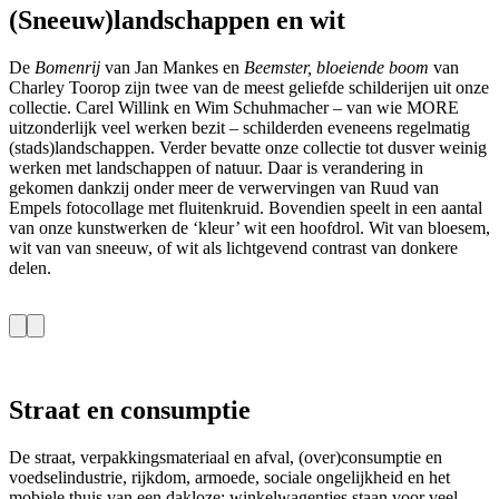
(Sneeuw)landschappen en wit
De
Bomenrij
van Jan Mankes en
Beemster, bloeiende boom
van
Charley Toorop zijn twee van de meest geliefde schilderijen uit onze
collectie. Carel Willink en Wim Schuhmacher – van wie MORE
uitzonderlijk veel werken bezit – schilderden eveneens regelmatig
(stads)landschappen. Verder bevatte onze collectie tot dusver weinig
werken met landschappen of natuur. Daar is verandering in
gekomen dankzij onder meer de verwervingen van Ruud van
Empels fotocollage met fluitenkruid. Bovendien speelt in een aantal
van onze kunstwerken de ‘kleur’ wit een hoofdrol. Wit van bloesem,
wit van van sneeuw, of wit als lichtgevend contrast van donkere
delen.
Straat en consumptie
De straat, verpakkingsmateriaal en afval, (over)consumptie en
voedselindustrie, rijkdom, armoede, sociale ongelijkheid en het
mobiele thuis van een dakloze: winkelwagentjes staan voor veel