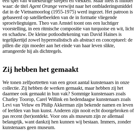
een spel van willekeurige strepen en vlekken. Maar niets is minder
waar: de titel
Agent Orange
verwijst naar het ontbladeringsmiddel
dat in de Vietnamoorlog (1955-1975) werd ingezet. Het patroon is
gebaseerd op satellietbeelden van de in formatie vliegende
sproeivliegtuigen. Theo van Amstel toont ons een luchtiger
voorstelling, in een ritmische compositie van turquoise en wit, licht
en schaduw. De kleine potloodtekening van David Haines is
tegelijkertijd zowel hyperrealistisch als abstract en conceptueel: de
pillen die zijn moeder aan het einde van haar leven slikte,
arrangeerde hij als dichtregels.
Zij hebben het gemaakt
We tonen zelfportretten van een groot aantal kunstenaars in onze
collectie. Zij hebben de werken gemaakt, maar hebben zij het
daarmee ook gemaakt in hun vak? Sommige kunstenaars zoals
Charley Toorop, Carel Willink en hedendaagse kunstenaars zoals
Levi van Veluw en Philip Akkerman zijn bekende namen en leven
of leefden van hun kunst. Anderen zijn nooit echt doorgebroken of
pas recent (her)ontdekt. Voor ons als museum zijn ze allemaal
belangrijk, want dankzij hen kunnen wij bestaan. Immers, zonder
kunstenaars geen museum.